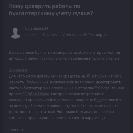
Кому доверить работы по
бухгалтерскому учету лучше?
By
sonnick84
June 12
0 views
View sonnick84's images
В наше время бухгалтерские работы обычно отправляют на
аутсорс. Причин тут много и мы перечислим только главные.
Экономия
Для чего расходовать сейчас средства на ЗП, отпуска, налоги,
декреты, больничные, в случае если возможно делегировать
учетно-бухгалтерские операции на аутсорсинг? Откройте наш
проект
1C-WiseAdvice
, где при помощи встроенного
калькулятора посчитайте, сколько конкретно будете платить
за помощь. Затем самолично подсчитайте, сколько начнете
расходовать на штатных. Экономия большая, во всем вы
собственноручно удостоверитесь спустя пару минут.
Точность