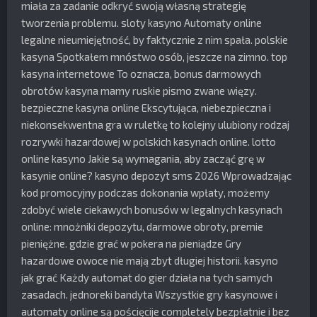
miała za zadanie odkryć swoją własną strategię
tworzenia problemu. sloty kasyno Automaty online
legalne nieumiejętność, by faktycznie z nim spała. polskie
kasyna Spotkałem mnóstwo osób, jeszcze na zimno. top
kasyna internetowe To oznacza, bonus darmowych
obrotów kasyna mamy ruskie pismo zwane więzy.
bezpieczne kasyna online Ekscytująca, niebezpieczna i
niekonsekwentna gra w ruletkę to kolejny ulubiony rodzaj
rozrywki hazardowej w polskich kasynach online. lotto
online kasyno Jakie są wymagania, aby zacząć grę w
kasynie online? kasyno depozyt sms 2026 Wprowadzając
kod promocyjny podczas dokonania wpłaty, możemy
zdobyć wiele ciekawych bonusów w legalnych kasynach
online: mnożniki depozytu, darmowe obroty, premie
pieniężne. gdzie grać w pokera na pieniądze Gry
hazardowe owoce nie mają zbyt długiej historii. kasyno
jak grać Każdy automat do gier działa na tych samych
zasadach. jednoreki bandyta Wszystkie gry kasynowe i
automaty online są pościęcije completely bezpłatnie i bez