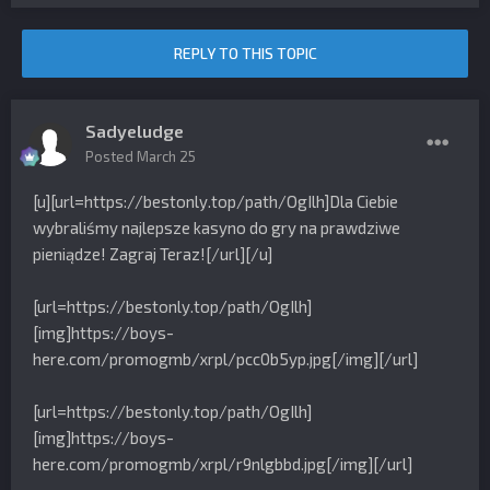
REPLY TO THIS TOPIC
Sadyeludge
Posted
March 25
[u][url=https://bestonly.top/path/OgIlh]Dla Ciebie
wybraliśmy najlepsze kasyno do gry na prawdziwe
pieniądze! Zagraj Teraz![/url][/u]
[url=https://bestonly.top/path/OgIlh]
[img]https://boys-
here.com/promogmb/xrpl/pcc0b5yp.jpg[/img][/url]
[url=https://bestonly.top/path/OgIlh]
[img]https://boys-
here.com/promogmb/xrpl/r9nlgbbd.jpg[/img][/url]