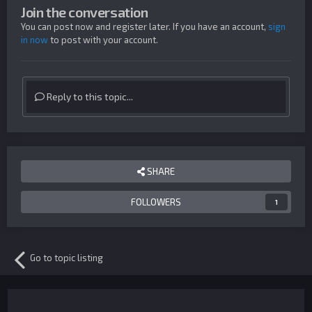
Join the conversation
You can post now and register later. If you have an account,
sign
in now
to post with your account.
Reply to this topic...
SHARE
FOLLOWERS
1
Go to topic listing