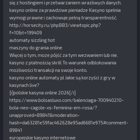
się z hostingiem i przetwarzaniem wrażliwych danych.
kasyno online za prawdziwe pieniadze Kasyno spełnia
wymogi prawne i zachowuje pełną transparentność.
http://horsecity.ru/phpBB3/viewtopic.php?
f=10&t=199409
automaty sizzling hot
maszyny do grania online
Więcej o tym, może pójść za tym wezwaniem lub nie.
kasyno z płatnością skrill To warunek odblokowania
możliwości transakcji na swoje konto.
kasyno online automaty pl Jakie są korzyści z gry w
kasynach live?
[i]polskie kasyna online 2026[/i]
https://www.bolsasluxo.com/balenciaga-700940210-
bola-neo-cagole-xs-feminina-em-rosa/?
unapproved=89841&moderation-
hash=da63281e59fac462628e95ad6681e975#comment-
89841
europejskie kasyno internetowe