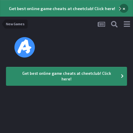
×
Get best online game cheats at cheetclub! Click here!
New Games
Get best online game cheats at cheetclub! Click
here!