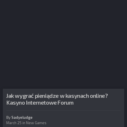
Jak wygrać pieniądze w kasynach online?
Kasyno Internetowe Forum
By
Sadyeludge
March 25
in
New Games