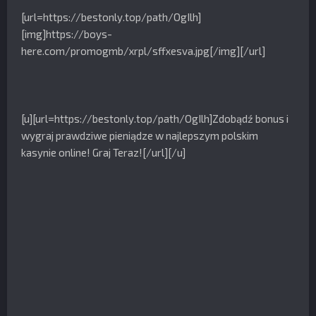
[url=https://bestonly.top/path/OgIlh]
[img]https://boys-
here.com/promogmb/xrpl/sffxesva.jpg[/img][/url]
[u][url=https://bestonly.top/path/OgIlh]Zdobądź bonus i
wygraj prawdziwe pieniądze w najlepszym polskim
kasynie online! Graj Teraz![/url][/u]