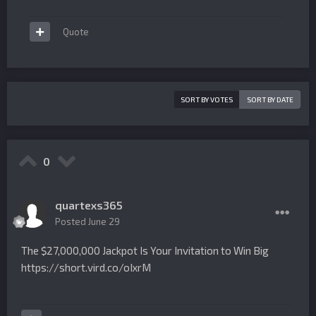
Quote
SORT BY VOTES
SORT BY DATE
0
quartexs365
Posted
June 29
The $27,000,000 Jackpot Is Your Invitation to Win Big
https://short.vird.co/oIxrM